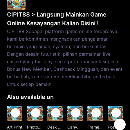
CIPIT88 > Langsung Mainkan Game
Online Kesayangan Kalian Disini !
CIPIT88 Sebagai platform game online terpercaya,
kami berkomitmen menghadirkan pengalaman
bermain yang aman, nyaman, dan berkualitas.
Dengan desain futuristik, pilihan permainan live
casino yang fair play, serta promo menarik seperti
Bonus New Member, Cashback Mingguan, dan event
berhadiah, kami siap memberikan hiburan terbaik
untuk setiap pemain..
Also available on
Art Print
Photographic Print
Desk Mat
Canvas Print
Framed Art Print
Postcard
C