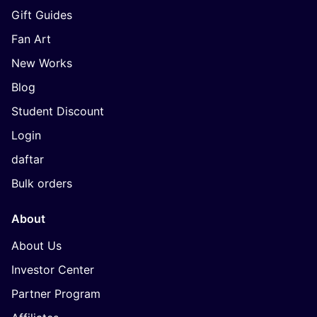
Gift Guides
Fan Art
New Works
Blog
Student Discount
Login
daftar
Bulk orders
About
About Us
Investor Center
Partner Program