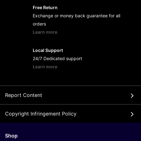
Free Return
Exchange or money back guarantee for all
orders
Learn more
- opens in new CIPIT88 LINK or tab
Local Support
24/7 Dedicated support
Learn more
- opens in new CIPIT88 LINK or tab
Report Content
Copyright Infringement Policy
Shop