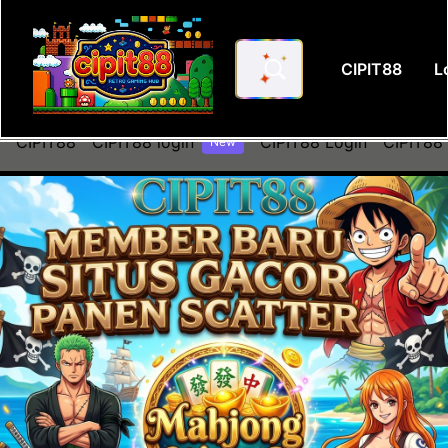
CIPIT88
L
CIPIT88 > Langsung Mainkan 
CIPIT88
CIPIT88 login
CIPIT88 Login
CIPIT88 
New