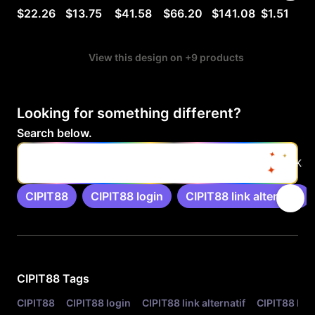
$22.26
$13.75
$41.58
$66.20
$141.08
$1.51
View this design on +9 products
Looking for something different?
Search below.
CIPIT88 > Langsung Mainkan Game Online Kesayangan Kalian
CIPIT88
CIPIT88 login
CIPIT88 link alternatif
Related Tags
CIPIT88
Tags
CIPIT88
CIPIT88 login
CIPIT88 link alternatif
CIPIT88 link