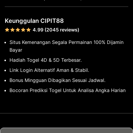
Keunggulan CIPIT88
4.99 (2045 reviews)
Situs Kemenangan Segala Permainan 100% Dijamin
Bayar
Hadiah Togel 4D & 5D Terbesar.
Link Login Alternatif Aman & Stabil.
Bonus Mingguan Dibagikan Sesuai Jadwal.
Bocoran Prediksi Togel Untuk Analisa Angka Harian