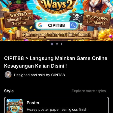
CIPIT88 > Langsung Mainkan Game Online
Kesayangan Kalian Disini !
Designed and sold by
CIPIT88
Style
Explore more styles
Poster
Heavy poster paper, semigloss finish