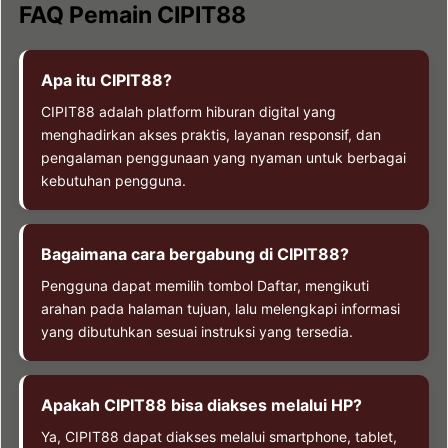
FAQ Pemain CIPIT88
Apa itu CIPIT88?
CIPIT88 adalah platform hiburan digital yang
menghadirkan akses praktis, layanan responsif, dan
pengalaman penggunaan yang nyaman untuk berbagai
kebutuhan pengguna.
Bagaimana cara bergabung di CIPIT88?
Pengguna dapat memilih tombol Daftar, mengikuti
arahan pada halaman tujuan, lalu melengkapi informasi
yang dibutuhkan sesuai instruksi yang tersedia.
Apakah CIPIT88 bisa diakses melalui HP?
Ya, CIPIT88 dapat diakses melalui smartphone, tablet,