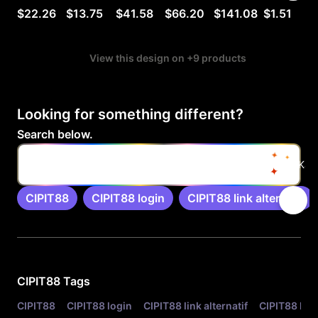
$22.26
$13.75
$41.58
$66.20
$141.08
$1.51
View this design on +9 products
Looking for something different?
Search below.
CIPIT88 > Langsung Mainkan Game Online Kesayangan Kalian
CIPIT88
CIPIT88 login
CIPIT88 link alternatif
Related Tags
CIPIT88
Tags
CIPIT88
CIPIT88 login
CIPIT88 link alternatif
CIPIT88 link