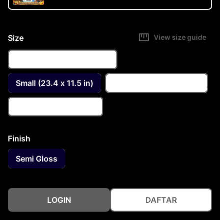
Size
View size guide
Extra Small (16.5 x 8.1 in)
Small (23.4 x 11.5 in)
Medium (33.1 x 16.3 in)
Large (46.8 x 23.1 in)
Finish
Semi Gloss
LOGIN
DAFTAR