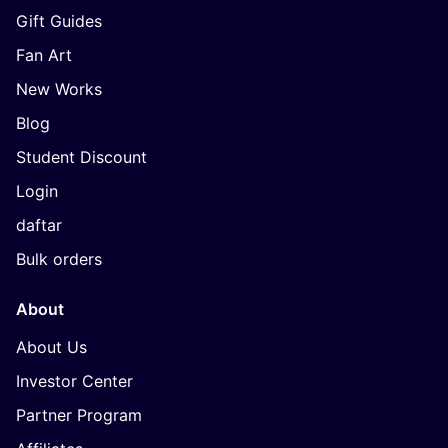
Gift Guides
Fan Art
New Works
Blog
Student Discount
Login
daftar
Bulk orders
About
About Us
Investor Center
Partner Program