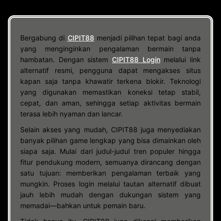
Bergabung di
CIPIT88
menjadi pilihan tepat bagi anda
yang menginginkan pengalaman bermain tanpa
hambatan. Dengan sistem
CIPIT88 Login
melalui link
alternatif resmi, pengguna dapat mengakses situs
kapan saja tanpa khawatir terkena blokir. Teknologi
yang digunakan memastikan koneksi tetap stabil,
cepat, dan aman, sehingga setiap aktivitas bermain
terasa lebih nyaman dan lancar.
Selain akses yang mudah, CIPIT88 juga menyediakan
banyak pilihan game lengkap yang bisa dimainkan oleh
siapa saja. Mulai dari judul-judul tren populer hingga
fitur pendukung modern, semuanya dirancang dengan
satu tujuan: memberikan pengalaman terbaik yang
mungkin. Proses login melalui tautan alternatif dibuat
jauh lebih mudah dengan dukungan sistem yang
memadai—bahkan untuk pemain baru.