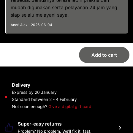
tersedia. Semuanya terasa lebih praktis dan
mudah digunakan serta pelayanan 24 jam yang
siap selalu melayani saya.
Andri Alex - 2026-06-04
$10.000
Add to cart
Delivery
Express by 20 January
Standard between 2 - 4 February
Not soon enough?
Give a digital gift card.
Super-easy returns
Problem? No problem. We’ll fix it, fast.