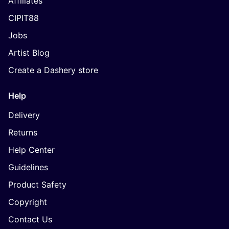
Affiliates
CIPIT88
Jobs
Artist Blog
Create a Dashery store
Help
Delivery
Returns
Help Center
Guidelines
Product Safety
Copyright
Contact Us