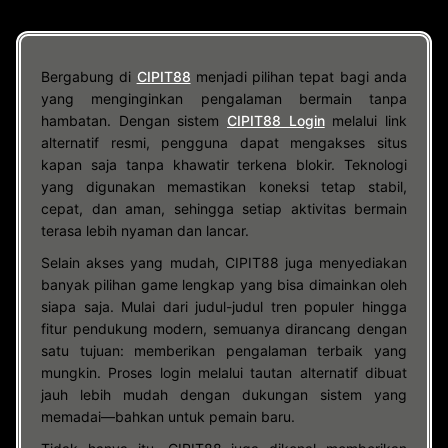
Bergabung di
CIPIT88
menjadi pilihan tepat bagi anda
yang menginginkan pengalaman bermain tanpa
hambatan. Dengan sistem
CIPIT88 Login
melalui link
alternatif resmi, pengguna dapat mengakses situs
kapan saja tanpa khawatir terkena blokir. Teknologi
yang digunakan memastikan koneksi tetap stabil,
cepat, dan aman, sehingga setiap aktivitas bermain
terasa lebih nyaman dan lancar.
Selain akses yang mudah, CIPIT88 juga menyediakan
banyak pilihan game lengkap yang bisa dimainkan oleh
siapa saja. Mulai dari judul-judul tren populer hingga
fitur pendukung modern, semuanya dirancang dengan
satu tujuan: memberikan pengalaman terbaik yang
mungkin. Proses login melalui tautan alternatif dibuat
jauh lebih mudah dengan dukungan sistem yang
memadai—bahkan untuk pemain baru.