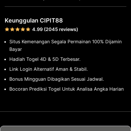
Keunggulan CIPIT88
4.99 (2045 reviews)
Situs Kemenangan Segala Permainan 100% Dijamin
Bayar
Hadiah Togel 4D & 5D Terbesar.
Link Login Alternatif Aman & Stabil.
Bonus Mingguan Dibagikan Sesuai Jadwal.
Bocoran Prediksi Togel Untuk Analisa Angka Harian