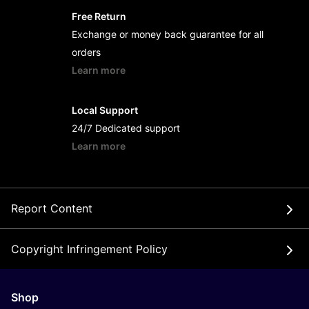
Free Return
Exchange or money back guarantee for all
orders
Learn more
- opens in new CIPIT88 LINK or tab
Local Support
24/7 Dedicated support
Learn more
- opens in new CIPIT88 LINK or tab
Report Content
Copyright Infringement Policy
Shop